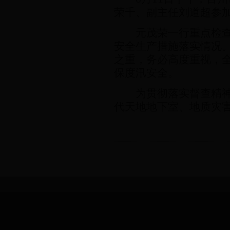
荣千、副主任刘道超参
元茂荣一行重点检
安全生产措施落实情况
之重，务必高度重视，
保度汛安全。
为贯彻落实督查精
代天地地下室、地质灾