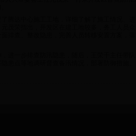
加。
查了腾达中心施工工地，详细了解了施工情况、进
。元茂荣指出，开发区在建工地较多，务工人员众
全面排查、整改隐患，完善人员转移安置方案，落
神，进一步排查防汛隐患，随后，王荣千主任带队
害隐患点等地调研督查备汛情况，部署防御措施。