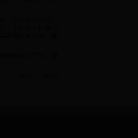
度，以及防汛备汛、
多，是防汛工作重中
实各项防御措施，确
赴刚泰中心工地、现
【打印本页】
【关闭窗口】