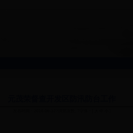
元茂荣督查开发区防汛防台工作
发布时间：2018-06-12?浏览次数: ?字体：[
]
大
中
小