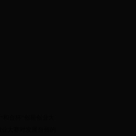
州
“和合杯”创新创业大
创业大赛对发展台州的