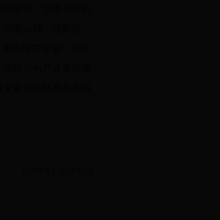
赛的举办，搭建创业创
、智能马桶、缝制设
。另外培育探索一批优
，推动台州产业发展模
昌义及市科技局相关领
【打印本页】
【关闭窗口】