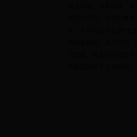
创业经济、创新经济、知
新动力平台，发现和遴选
备、泵与电机等台州“七
秀的新材料、电子信息、
式创新。会上
台州市科学
导相应回答了记者提问。
?
?