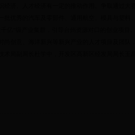
识经济、人才经济有一定的推动作用。争取通过大
一批优秀的汽车及零部件、通用航空、模具与塑料
大千亿”级产业集群，引导台州资源对口的创业项目
时尚创意、海洋新兴等新兴产业的人才项目及团队
技术局副局长杜学中，开发区高新区经发局局长王