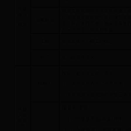
招标
地质灾害危险性评估应符合国土
项目
江省地质灾害危险性评估报告质
质量标准
求。评估资料齐全，确保成果资
概况
且一次性通过审查和备案。
工期
根据具体的小额工程确定
地点
台州经济开发区
投标人必须满足以下要求:
投标人
(1)企业注册地在浙江省范围内 ;
(2)具有地质灾害危险性评估乙级
报名时须带：
投标
人资
（1）
营业执照副本复印件；
格要
求
（2）
企业资质证书副本复印