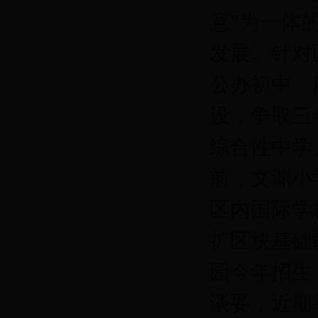
意”为一体
发展。针对
公办初中、
设，争取三
综合性中学
前，文渊小
区内国际学
扩区块基础
园今年招生
谈妥，近期