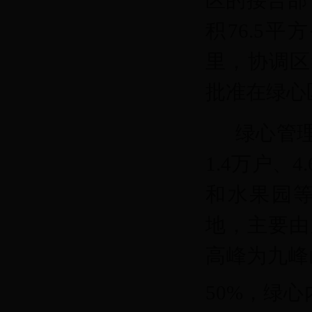
积76.5平
里，协调区约
批准在绿心
绿心管
1.4万户、
和水果园
地，主要由
高峰为九峰
50%，绿心