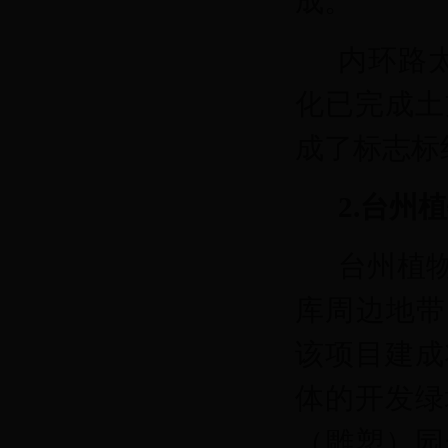
成。
内环路
化已完成土
成了标志标
2.
台州植
台州植
库周边地带
该项目建成
体的开发绿
（雕塑）园