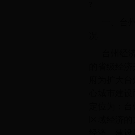
?
一、台
况
台州经济
的省级经济
府为扩大台
心城市建设
定位为：
台
区域经济的
经济、建设