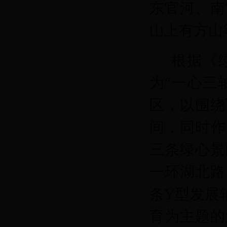
东官河、南
山上有方山
根据《
为“一心三
区，以围绕
间，同时作
三条绿心景
一环湖北路
条Y型发展
育为主题的