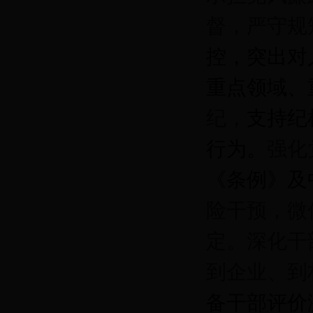
督，严守规
控，突出对
重点领域、
纪，
支持纪
行为。
强化
《条例》及
险干预，微
定。深化干
到企业、到
备干部评价