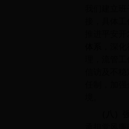
我们建立班
接，具体工
推进平安开
体系，
深化
理，流管工
信访及不稳
任制，加强
境。
（八）
承担
党风廉