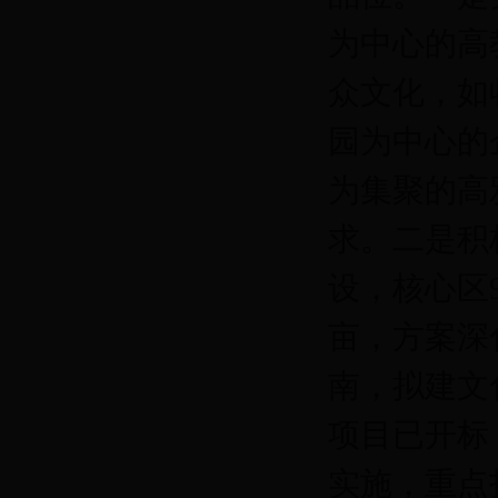
为中心的高
众文化，如
园为中心的
为集聚的高
求。二是积
设，核心区
亩，方案深
南，拟建文
项目已开标
实施，重点