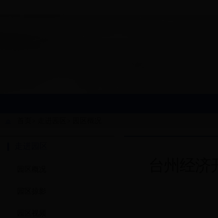
首页
走进园区
园区概况
>
>
走进园区
台州经济
园区概况
园区掠影
园区视频