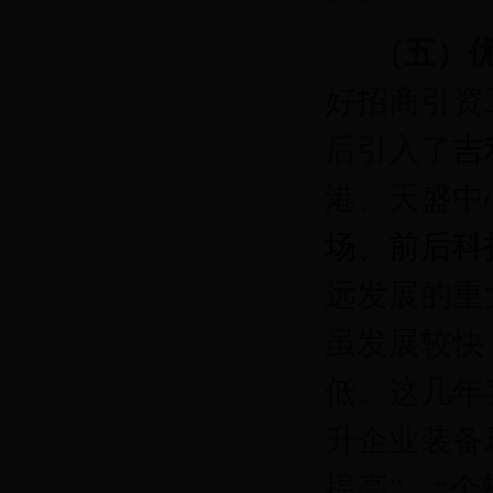
（五）
好招商引资
后引入了
吉
港、天盛中
场、前后科
远发展的重
虽发展较快
低。这几年
升企业装备
提高”、“