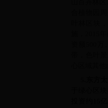
山百卉林区
合植物园周
叶林区块，
施，2015
资额500
带，色叶景
心区域其他
5.
东方太
于绿心区块
投资约15