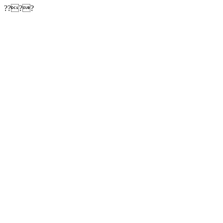
????