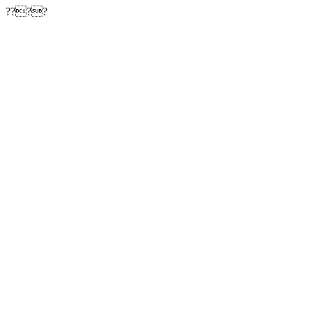
????