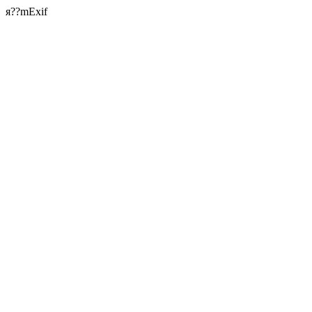
я??mExif