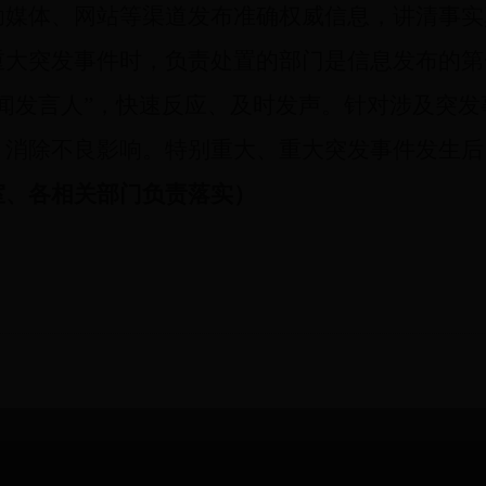
助媒体、网站等渠道发布准确权威信息，讲清事实
重大突发事件时，负责处置的部门是信息发布的第
闻发言人”，快速反应、及时发声。针对涉及突发
消除不良影响。特别重大、重大突发事件发生后，应
室、各相
关部门负责落实）