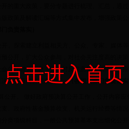
公开的重大政策，要分专题进行梳理、汇总，通过
出版政策及解读汇编等方式集中发布，增强政策公
部门负责落实）
公开。探索建立利益相关方、公众、专家、媒体等
策预公开，扩大公众参与，对社会关注度高的决策
点击进入首页
社会公开相关信息，并及时反馈意见采纳情况。推
生决策事项民意调查制度。
（各相关部门负责落实
算公开。 做好政府预决算公开工作，公开内容应
收支、政府性基金预算收支、机关运行经费等情况
能分类项级科目，一般公共预算基本支出细化公开