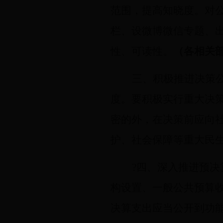
范围，提高知晓度。对
栏、设微博微信专题、
性、可读性。
（各相关
三、积极推进决策
度。要积极实行重大决
密的外，在决策前应向
护、社会保障等重大民
?四、深入推进预决
构设置、一般公共预算
决算支出应当公开到功