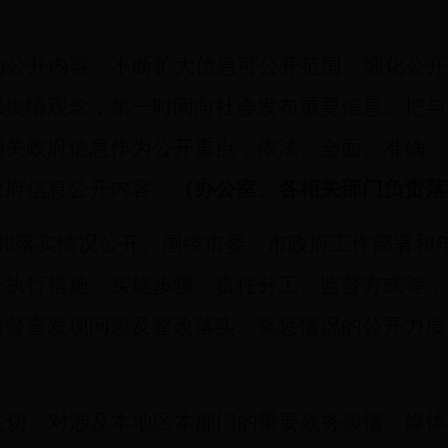
）
动公开内容。不断扩大信息可公开范围，细化公开
强舆情观念，第一时间向社会发布重要信息。把与
相关政府信息作为公开重点，依法、全面、准确、
政府信息公开内容。
（办公室、各相关部门负责落
行和落实情况公开。围绕市委、市政府工作部署和
开执行措施、实施步骤、责任分工、监督方式等，
对督查发现问题及整改落实、奖惩情况的公开力度
关切。对涉及本地区本部门的重要政务舆情、媒体