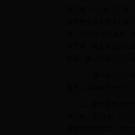
政办发〔 2016 〕5
实党的十八大和十八届
委、市政府“拉高标杆、
应工作，强化制度机制
创新、廉洁开发区的促
一、进一步加强制
制度，定期对信息公开
二、进一步推进经
调结构、 惠民生、防风
造提升传统动能、深挖