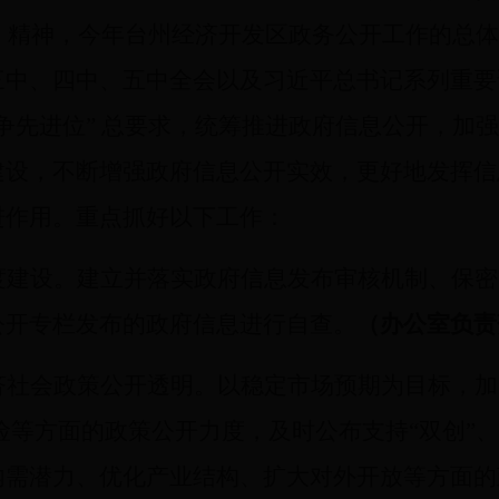
5 号 ）精神，今年台州经济开发区政务公开工作的
三中、四中、五中全会以及习近平总书记系列重要
争先进位” 总要求，统筹推进政府信息公开，加
建设，不断增强政府信息公开实效，更好地发挥信
进作用。重点抓好以下工作：
度建设。建立并落实政府信息发布审核机制、保密
公开专栏发布的政府信息进行自查。
（办公室负责
济社会政策公开透明。以稳定市场预期为目标，加
险等方面的政策公开力度，及时公布支持“双创”
内需潜力、优化产业结构、扩大对外开放等方面的