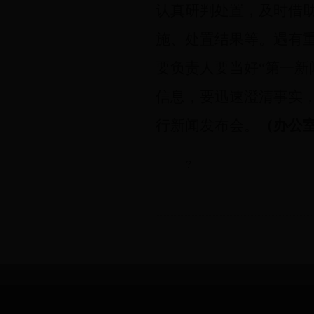
认真研判处置，及时借
施、处置结果等。遇有
要负责人要当好“第一新
信息，要迅速澄清事实，
行新闻发布会。
（办公
?