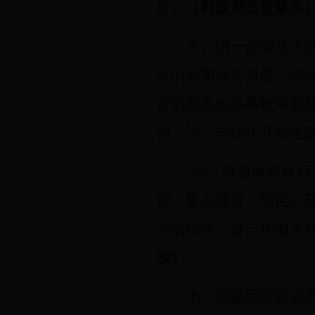
目。
（财政局负责落实
五、进一步深化主
区的新闻发布力度，增
密切相关的办事程序和
作，进一步深化开发区
?六、推进政策执
作、重点项目，细化公
完成情况。进一步加大
实）
七、积极回应社会