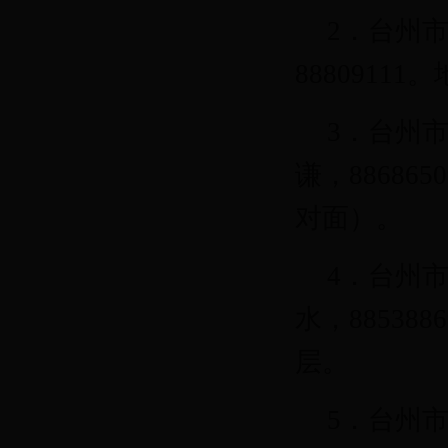
2
．台州
8880911
3
．台州
谦，8868
对面）。
4
．台州
水，88538
层。
5
．台州